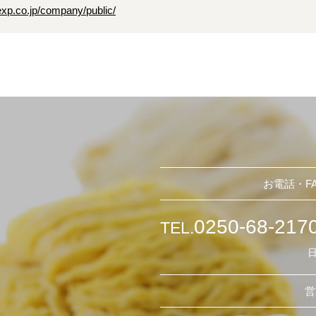
xp.co.jp/company/public/
お電話・F
0250-68-217
TEL.
営