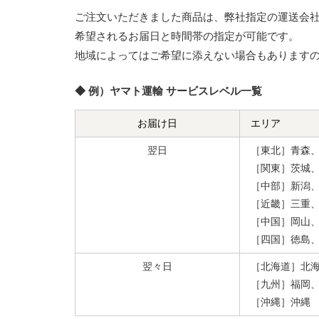
ご注文いただきました商品は、弊社指定の運送会
希望されるお届日と時間帯の指定が可能です。
地域によってはご希望に添えない場合もあります
◆ 例）ヤマト運輸 サービスレベル一覧
お届け日
エリア
翌日
［東北］青森
［関東］茨城
［中部］新潟
［近畿］三重
［中国］岡山
［四国］徳島
翌々日
［北海道］北
［九州］福岡
［沖縄］沖縄