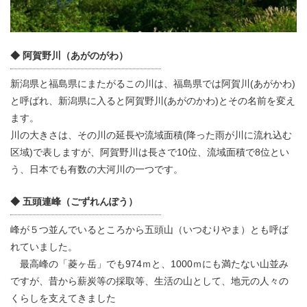
◆ 阿賀野川（あがのがわ）
新潟県と福島県にまたがるこの川は、福島県では阿賀川(あがかわ)
と呼ばれ、新潟県に入ると阿賀野川(あがのかわ)とその名前を変え
ます。
川の大きさは、その川の延長や流域面積(降った雨が川に流れ込む
区域)で表しますが、阿賀野川は長さで10位、流域面積で8位とい
う、日本でも有数の大河川の一つです。
◆ 五頭連峰（ごずれんぽう）
峰が５つ並んでいるところから五頭山（いつむりやま）とも呼ば
れていました。
最高峰の「菱ヶ岳」でも974ｍと、1000ｍにも満たない山並み
ですが、昔から薪炭等の採取等、生活の山として、地元の人々の
くらしを支えてきました