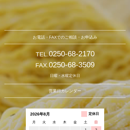
お電話・FAXでのご相談・お申込み
0250-68-2170
TEL.
0250-68-3509
FAX.
日曜・水曜定休日
営業日カレンダー
2026年8月
定休日
月
火
水
木
金
土
日
1
2